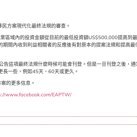
資移民方案現代化最終法規的審查。
業區域內的投資金額從目前的最低投資額US$500,000提高到
供意見的期間內收到利益相關者的反應後有對原本的提案法規和提高最
公告這項最終法規什麼時候可能會刊登。但是一旦刊登之後，通
更長一些，例如45天、60天或更久。
B-5方案的更多信息。
s://www.facebook.com/EAPTW/