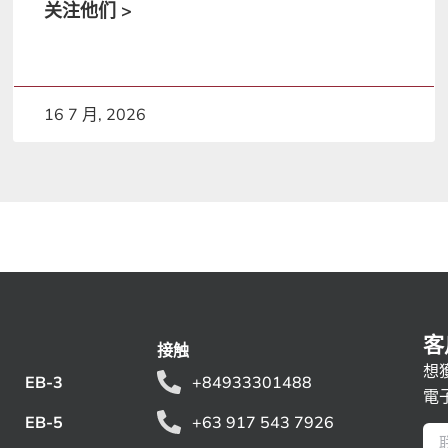
关注他们 >
16 7 月, 2026
客
接触
想
EB-3
+84933301488
電
EB-5
+63 917 543 7926