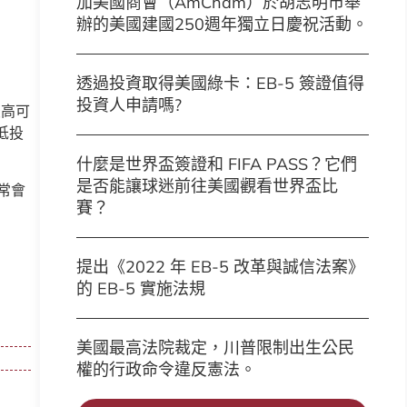
加美國商會（AmCham）於胡志明市舉
辦的美國建國250週年獨立日慶祝活動。
透過投資取得美國綠卡：EB-5 簽證值得
投資人申請嗎?
最高可
低投
什麼是世界盃簽證和 FIFA PASS？它們
是否能讓球迷前往美國觀看世界盃比
常會
賽？
提出《2022 年 EB-5 改革與誠信法案》
的 EB-5 實施法規
美國最高法院裁定，川普限制出生公民
權的行政命令違反憲法。