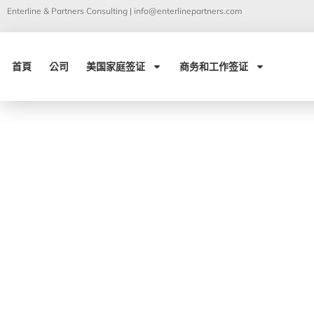
Enterline & Partners Consulting |
info@enterlinepartners.com
首頁
公司
美国家庭签证
商务和工作签证
2 7 月, 2019
美國行政管理和預算局
終法規的審查