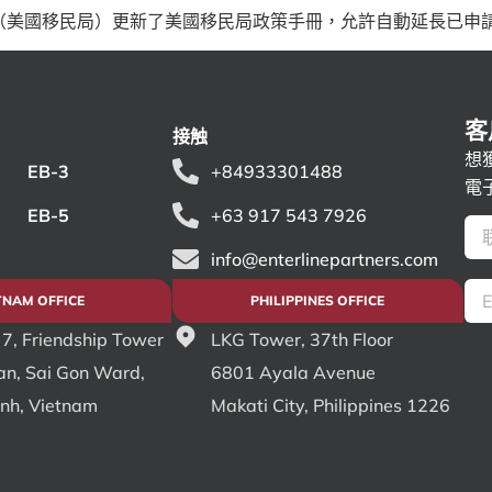
局（美國移民局）更新了美國移民局政策手冊，允許自動延長已申請入
客
接触
想
EB-3
+84933301488
電
EB-5
+63 917 543 7926
info@enterlinepartners.com
TNAM OFFICE
PHILIPPINES OFFICE
 7, Friendship Tower
LKG Tower, 37th Floor
an, Sai Gon Ward,
6801 Ayala Avenue
inh, Vietnam
Makati City, Philippines 1226