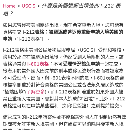
>
>
什麼是美國遞解出境後的 I-212 表
Home
USCIS
格？
如果您曾經被美國驅逐出境，現在希望重新入境，您可能有
資格提交
I-212
表格：被驅逐或遣返後重新申請入境美國的
申請
（“I-212表格”）。
I-212表格由美國公民及移民服務局（USCIS）受理和審核，
適用於那些在被驅逐出境後，仍然受到入境限制的人士。該
表格通常與
I-601
表格
：不可受理情況豁免申請
一起提交，
後者用於當外國人因先前的刑事或移民違規行為而被認定為
不可受理時。然而，與I-601表格不同的是，I-601表格的審
核標準側重於對符合資格的美國公民或合法永久居民造成的
“極端困境”(
了解更多
)，而I-212表格則著重於如果外國人被
禁止重新入境美國，會對其本人造成的“困境”。此外，I-212
表格還可以在申請某些福利（如移民簽證）之前提前提交。
儘管成功的I-212申請案件並不能保證外國人在限制仍然有效
期間被允許重新入境美國，但它確實可以消除阻礙重新入境