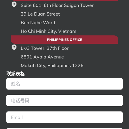
Suite 601, 6th Floor Saigon Tower
29 Le Duan Street
Ben Nghe Ward
Ho Chi Minh City, Vietnam
PHILIPPINES OFFICE
LKG Tower, 37th Floor
6801 Ayala Avenue
Makati City, Philippines 1226
联系表格