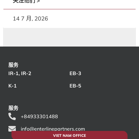
关注他们 >
14 7 月, 2026
服务
IR-1, IR-2
EB-3
K-1
EB-5
服务
+84933301488
info@enterlinepartners.com
VIET NAM OFFICE