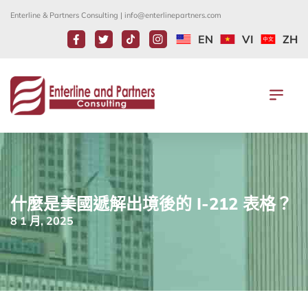
Enterline & Partners Consulting |
info@enterlinepartners.com
EN
VI
ZH
什麼是美國遞解出境後的 I-212 表格？
8 1 月, 2025