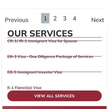
1
2
3
4
Previous
Next
OUR SERVICES
CR-1/ IR-1 Immigrant Visa for Spouse
EB-3 Visa - Due Diligence Package of Services
EB-5 Immigrant Investor Visa
K-1 Fiancé(e) Visa
VIEW ALL SERVICES