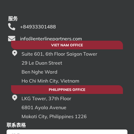
服务
+84933301488
info@enterlinepartners.com
VIET NAM OFFICE
Suite 601, 6th Floor Saigon Tower
29 Le Duan Street
Ben Nghe Ward
Ho Chi Minh City, Vietnam
PHILIPPINES OFFICE
LKG Tower, 37th Floor
6801 Ayala Avenue
Makati City, Philippines 1226
联系表格