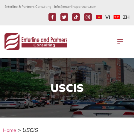
Enterline & Partners Consulting |
info@enterlinepartners.com
VI
ZH
USCIS
>
USCIS
Home