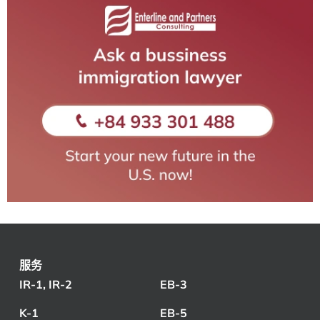
服务
IR-1, IR-2
EB-3
K-1
EB-5