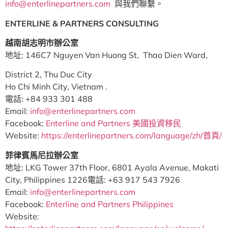
info@enterlinepartners.com
與我們聯繫。
ENTERLINE & PARTNERS CONSULTING
越南胡志明市辦公室
地址: 146C7 Nguyen Van Huong St, Thao Dien Ward,
District 2, Thu Duc City
Ho Chi Minh City, Vietnam .
電話: +84 933 301 488
Email:
info@enterlinepartners.com
Facebook:
Enterline and Partners 美國投資移民
Website:
https://enterlinepartners.com/language/zh/首頁/
菲律賓馬尼拉辦公室
地址: LKG Tower 37th Floor, 6801 Ayala Avenue, Makati
City, Philippines 1226電話: +63 917 543 7926
Email:
info@enterlinepartners.com
Facebook:
Enterline and Partners Philippines
Website: