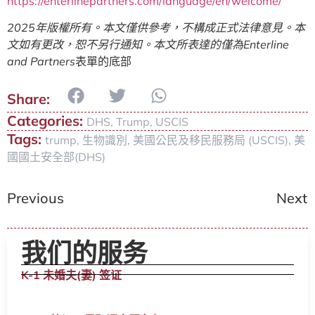
https://enterlinepartners.com/language/en/welcome/
2025
年版權所有。本文僅供參考，不構成正式法律意見。本
文如有更改，恕不另行通知。本文所表達的僅為
Enterline
and Partners
表單的底部
Categories:
DHS
,
Trump
,
USCIS
Tags:
trump
,
生物識別
,
美國公民及移民服務局 (USCIS)
,
美
國國土安全部(DHS)
Previous
Next
我们的服务
K-1 未婚夫(妻) 签证