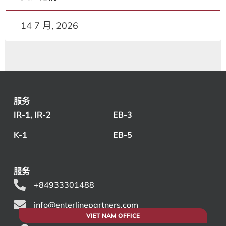
14 7 月, 2026
服务
IR-1, IR-2
EB-3
K-1
EB-5
服务
+84933301488
info@enterlinepartners.com
VIET NAM OFFICE