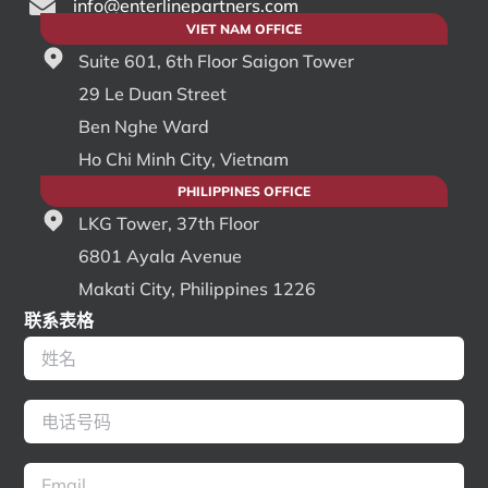
info@enterlinepartners.com
VIET NAM OFFICE
Suite 601, 6th Floor Saigon Tower
29 Le Duan Street
Ben Nghe Ward
Ho Chi Minh City, Vietnam
PHILIPPINES OFFICE
LKG Tower, 37th Floor
6801 Ayala Avenue
Makati City, Philippines 1226
联系表格