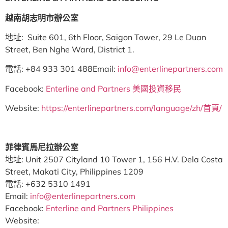
越南胡志明市辦公室
地址: Suite 601, 6th Floor, Saigon Tower, 29 Le Duan
Street, Ben Nghe Ward, District 1.
電話: +84 933 301 488Email:
info@enterlinepartners.com
Facebook:
Enterline and Partners 美國投資移民
Website:
https://enterlinepartners.com/language/zh/首頁/
菲律賓馬尼拉辦公室
地址: Unit 2507 Cityland 10 Tower 1, 156 H.V. Dela Costa
Street, Makati City, Philippines 1209
電話: +632 5310 1491
Email:
info@enterlinepartners.com
Facebook:
Enterline and Partners Philippines
Website: