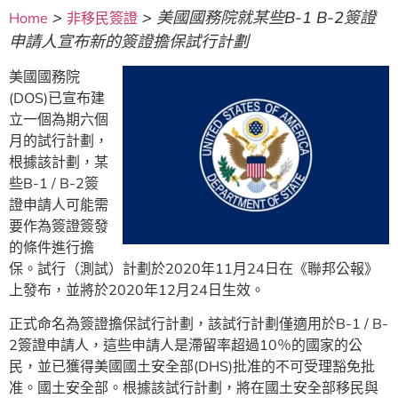
>
>
美國國務院就某些B-1 B-2簽證
Home
非移民簽證
申請人宣布新的簽證擔保試行計劃
美國國務院
(DOS)已宣布建
立一個為期六個
月的試行計劃，
根據該計劃，某
些B-1 / B-2簽
證申請人可能需
要作為簽證簽發
的條件進行擔
保。試行（測試）計劃於2020年11月24日在《聯邦公報》
上發布，並將於2020年12月24日生效。
正式命名為簽證擔保試行計劃，該試行計劃僅適用於B-1 / B-
2簽證申請人，這些申請人是滯留率超過10％的國家的公
民，並已獲得美國國土安全部(DHS)批准的不可受理豁免批
准。國土安全部。根據該試行計劃，將在國土安全部移民與