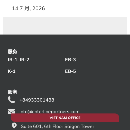
14 7 月, 2026
服务
IR-1, IR-2
EB-3
K-1
EB-5
服务
+84933301488
info@enterlinepartners.com
VIET NAM OFFICE
Suite 601, 6th Floor Saigon Tower