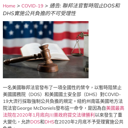
>
>
通告: 聯邦法官暫時阻止DOS和
Home
COVID-19
DHS實施公共負擔的不可受理性
一名美國聯邦法官發布了一項全國性的禁令，以暫時阻禁止
美國國務院（DOS）和美國國土安全部（DHS）對COVID-
19大流行採取強制公共負擔的規定。紐約州南區美國地方法
院法官George McDaniels發布這一命令，是因為自
美國最高
法院在2020年1月底向川普政府提交法律勝利
以來發生了重
大變化，允許
DOS
和
DHS
在2020年2月底不予受理實施公共