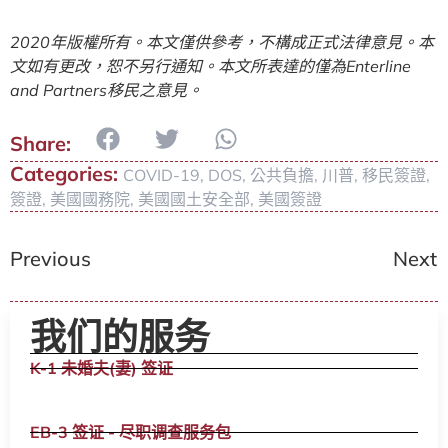
2020
年版權所有。本文僅供參考，不構成正式法律意見。本
文如有更改，恕不另行通知。本文所表達的僅為
Enterline
and Partners
移民之意見。
Categories:
COVID-19
,
DOS
,
公共負擔
,
川普
,
移民簽證
,
簽證
,
美國國務院
,
美國國土安全部
,
美國簽證
Previous
Next
我们的服务
K-1 未婚夫(妻) 签证
EB-3 签证 - 尽职调查服务包