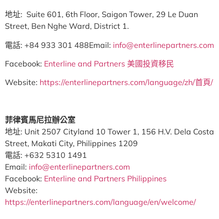
地址: Suite 601, 6th Floor, Saigon Tower, 29 Le Duan
Street, Ben Nghe Ward, District 1.
電話: +84 933 301 488Email:
info@enterlinepartners.com
Facebook:
Enterline and Partners 美國投資移民
Website:
https://enterlinepartners.com/language/zh/首頁/
菲律賓馬尼拉辦公室
地址: Unit 2507 Cityland 10 Tower 1, 156 H.V. Dela Costa
Street, Makati City, Philippines 1209
電話: +632 5310 1491
Email:
info@enterlinepartners.com
Facebook:
Enterline and Partners Philippines
Website:
https://enterlinepartners.com/language/en/welcome/