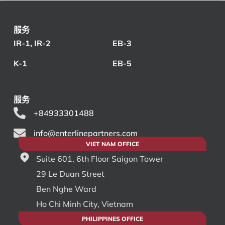
服务
IR-1, IR-2
EB-3
K-1
EB-5
服务
+84933301488
info@enterlinepartners.com
VIET NAM OFFICE
Suite 601, 6th Floor Saigon Tower
29 Le Duan Street
Ben Nghe Ward
Ho Chi Minh City, Vietnam
PHILIPPINES OFFICE