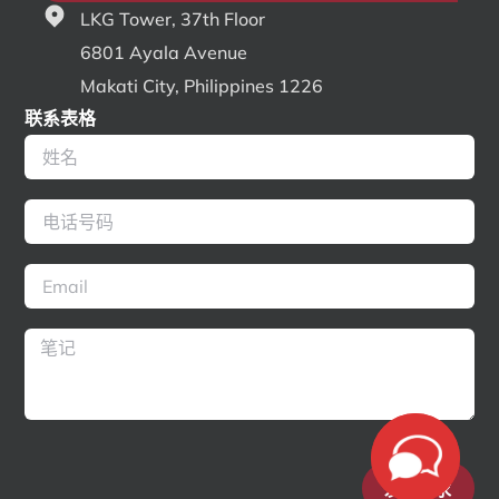
LKG Tower, 37th Floor
6801 Ayala Avenue
Makati City, Philippines 1226
联系表格
发送请求