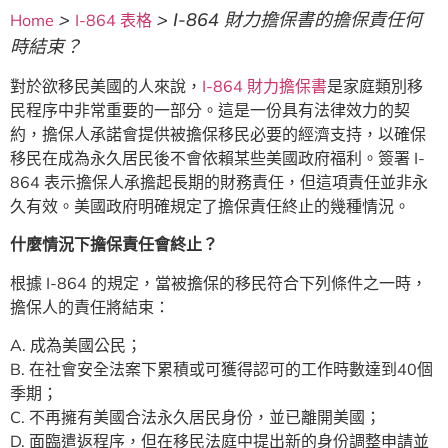
>
>
I-864 財力擔保書的擔保責任何
Home
I-864 表格
時結束？
對於欲移民美國的人來說，
I-864 財力擔保書
是家庭類別移
民程序中非常重要的一部分。這是一份具有法律效力的契
約，擔保人承諾會提供被擔保移民必要的經濟支持，以確保
移民在成為永久居民後不會依賴某些美國政府福利。簽署 I-
864 表示擔保人承擔起長期的財務責任，但這項責任並非永
久有效。美國政府明確規定了擔保責任終止的幾種情況。
什麼情況下擔保責任會終止？
根據 I-864 的規定，當被擔保的移民符合下列條件之一時，
擔保人的責任將結束：
A. 成為美國公民；
B. 在社會安全法案下累積或可獲得認可的工作時數達到40個
季期；
C. 不再擁有美國合法永久居民身份，並已離開美國；
D. 面臨遣返程序，但在移民法庭中提出新的身份調整申請並