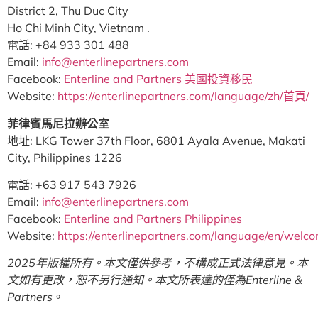
District 2, Thu Duc City
Ho Chi Minh City, Vietnam .
電話: +84 933 301 488
Email:
info@enterlinepartners.com
Facebook:
Enterline and Partners 美國投資移民
Website:
https://enterlinepartners.com/language/zh/首頁/
菲律賓馬尼拉辦公室
地址: LKG Tower 37th Floor, 6801 Ayala Avenue, Makati
City, Philippines 1226
電話: +63 917 543 7926
Email:
info@enterlinepartners.com
Facebook:
Enterline and Partners Philippines
Website:
https://enterlinepartners.com/language/en/welc
2025
年版權所有。本文僅供參考，不構成正式法律意見。本
文如有更改，恕不另行通知。本文所表達的僅為
Enterline &
Partners
。