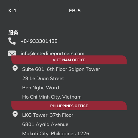
K-1
EB-5
服务
+84933301488
info@enterlinepartners.com
VIET NAM OFFICE
Suite 601, 6th Floor Saigon Tower
29 Le Duan Street
Ben Nghe Ward
Ho Chi Minh City, Vietnam
PHILIPPINES OFFICE
LKG Tower, 37th Floor
6801 Ayala Avenue
Makati City, Philippines 1226