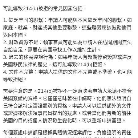
可能導致214(b)被拒的常見因素包括：
1. 缺乏牢固的聯繫：申請人可能與本國缺乏牢固的聯繫，如
家庭、就業、財產或其他重要聯繫，這些聯繫應該鼓勵他們
返回本國。
2. 財政資源不足：領事官員可能認為申請人在訪問期間無法
自給自足，需要在美國尋找工作以維持生計。
3. 過去的移民違規行為：如果申請人有超期停留簽證或違反
美國移民法律的歷史，這可能導致214(b)拒絕。
4. 文件不完整：申請人提供的文件不完整或不準確，也可能
導致拒絕。
需要注意的是，214(b)被拒不一定意味著申請人永遠不符合
美國簽證的資格。它僅僅意味著在申請時，他們無法證明自
己符合該特定簽證類別的資格。申請人可以提供額外的文件
或證據來解決領事官員提出的疑慮，或者當他們有新的前往
美國的目的或個人情況發生變化時，可以重新申請簽證。
每個簽證申請都是根據具體情況逐案評估，負擔證明的責任