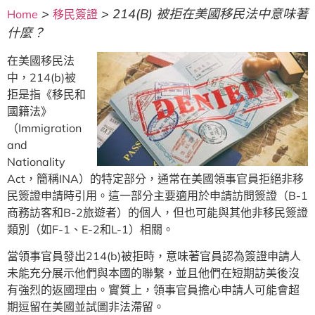
>
>
214(b) 被拒在美國移民法中意味著
Home
移民簽證
什麼？
在美國移民法
中，214(b)被
拒是指《移民和
國籍法》
（Immigration
and
Nationality
Act，簡稱INA）的特定部分，通常在美國領事官員拒絕非移
民簽證申請時引用。這一部分主要適用於申請訪問簽證（B-1
商務訪客和B-2旅遊者）的個人，但也可能與其他非移民簽證
類別（如F-1、E-2和L-1）相關。
當領事官員發出214(b)被拒時，意味著官員認為簽證申請人
未能充分展示他們與本國的聯繫，並且他們在短期訪美後沒
有強烈的返國理由。實質上，領事官員擔心申請人可能會超
期逗留在美國並試圖非法滯留。