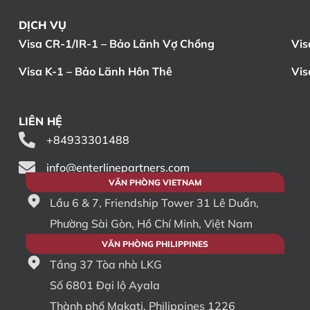
DỊCH VỤ
Visa CR-1/IR-1 – Bảo Lãnh Vợ Chồng
Vis
Visa K-1 – Bảo Lãnh Hôn Thê
Vis
LIÊN HỆ
+84933301488
info@enterlinepartners.com
VĂN PHÒNG VIETNAM
Lầu 6 & 7, Friendship Tower 31 Lê Duẩn,
Phường Sài Gòn, Hồ Chí Minh, Việt Nam
VĂN PHÒNG PHILIPPINES
Tầng 37 Tòa nhà LKG
Số 6801 Đại lộ Ayala
Thành phố Makati, Philippines 1226