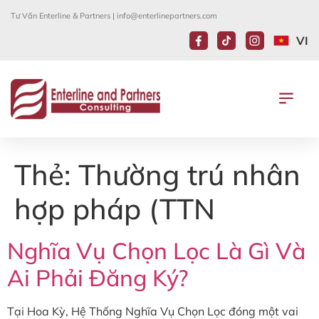
Tư Vấn Enterline & Partners |
info@enterlinepartners.com
VI
LUẬT SƯ DI TRÚ HOA KỲ TẠI VIỆT NAM – VISA DIỆN EB-5, BẢO LÃNH VỢ CHỒNG VÀ LÀM VIỆC | ENTERLINE PARTNERS
Thẻ:
Thường trú nhân
hợp pháp (TTN
Nghĩa Vụ Chọn Lọc Là Gì Và
Ai Phải Đăng Ký?
Tại Hoa Kỳ, Hệ Thống Nghĩa Vụ Chọn Lọc đóng một vai