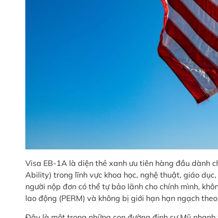
Visa EB-1A là diện thẻ xanh ưu tiên hàng đầu dành c
Ability) trong lĩnh vực khoa học, nghệ thuật, giáo dụ
người nộp đơn có thể tự bảo lãnh cho chính mình, kh
lao động (PERM) và không bị giới hạn hạn ngạch theo 
Đây là một trong những con đường định cư Mỹ nhanh v