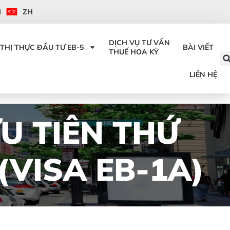
I
ZH
DỊCH VỤ TƯ VẤN
THỊ THỰC ĐẦU TƯ EB-5
BÀI VIẾT
THUẾ HOA KỲ
LIÊN HỆ
ƯU TIÊN THỨ
(VISA EB-1A)