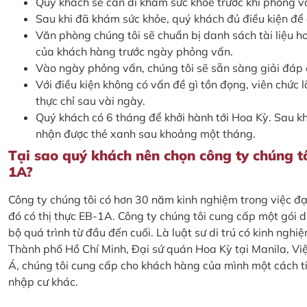
Quý khách sẽ cần đi khám sức khỏe trước khi phỏng v
Sau khi đã khám sức khỏe, quý khách đủ điều kiện để
Văn phòng chúng tôi sẽ chuẩn bị danh sách tài liệu h
của khách hàng trước ngày phỏng vấn.
Vào ngày phỏng vấn, chúng tôi sẽ sẵn sàng giải đáp 
Với điều kiện không có vấn đề gì tồn đọng, viên chức 
thực chỉ sau vài ngày.
Quý khách có 6 tháng để khởi hành tới Hoa Kỳ. Sau kh
nhận được thẻ xanh sau khoảng một tháng.
Tại sao quý khách nên chọn công ty chúng tô
1A?
Công ty chúng tôi có hơn 30 năm kinh nghiệm trong việc đại
đó có thị thực EB-1A. Công ty chúng tôi cung cấp một gói dị
bộ quá trình từ đầu đến cuối. Là luật sư di trú có kinh nghi
Thành phố Hồ Chí Minh, Đại sứ quán Hoa Kỳ tại Manila, Vi
Á, chúng tôi cung cấp cho khách hàng của mình một cách ti
nhập cư khác.