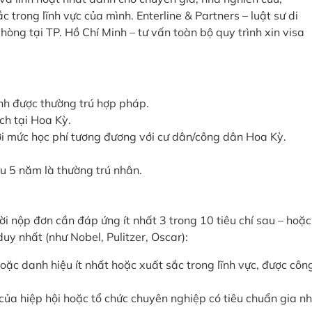
 trong lĩnh vực của mình. Enterline & Partners – luật sư di
òng tại TP. Hồ Chí Minh – tư vấn toàn bộ quy trình xin visa
ình được thường trú hợp pháp.
ch tại Hoa Kỳ.
ới mức học phí tương đương với cư dân/công dân Hoa Kỳ.
u 5 năm là thường trú nhân.
i nộp đơn cần đáp ứng ít nhất 3 trong 10 tiêu chí sau – hoặc
y nhất (như Nobel, Pulitzer, Oscar):
ặc danh hiệu ít nhất hoặc xuất sắc trong lĩnh vực, được côn
của hiệp hội hoặc tổ chức chuyên nghiệp có tiêu chuẩn gia n