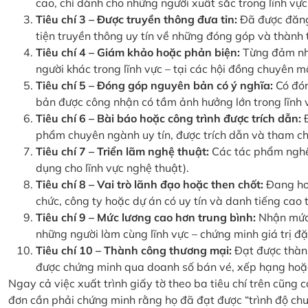
cao, chỉ dành cho những người xuất sắc trong lĩnh vực
Tiêu chí 3 – Được truyền thông đưa tin:
Đã được đăng
tiện truyền thông uy tín về những đóng góp và thành tí
Tiêu chí 4 – Giám khảo hoặc phản biện:
Từng đảm nhậ
người khác trong lĩnh vực – tại các hội đồng chuyên mô
Tiêu chí 5 – Đóng góp nguyên bản có ý nghĩa:
Có đón
bản được công nhận có tầm ảnh hưởng lớn trong lĩnh 
Tiêu chí 6 – Bài báo hoặc công trình được trích dẫn:
Đ
phẩm chuyên ngành uy tín, được trích dẫn và tham ch
Tiêu chí 7 – Triển lãm nghệ thuật:
Các tác phẩm nghệ 
dụng cho lĩnh vực nghệ thuật).
Tiêu chí 8 – Vai trò lãnh đạo hoặc then chốt:
Đang hoặ
chức, công ty hoặc dự án có uy tín và danh tiếng cao t
Tiêu chí 9 – Mức lương cao hơn trung bình:
Nhận mức 
những người làm cùng lĩnh vực – chứng minh giá trị đặ
Tiêu chí 10 – Thành công thương mại:
Đạt được thành
được chứng minh qua doanh số bán vé, xếp hạng hoặ
Ngay cả việc xuất trình giấy tờ theo ba tiêu chí trên cũng
đơn cần phải chứng minh rằng họ đã đạt được “trình độ chuy