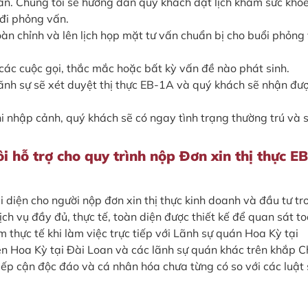
ấn. Chúng tôi sẽ hướng dẫn quý khách đặt lịch khám sức khỏe
 đi phỏng vấn.
oàn chỉnh và lên lịch họp mặt tư vấn chuẩn bị cho buổi phỏng
các cuộc gọi, thắc mắc hoặc bất kỳ vấn đề nào phát sinh.
lãnh sự sẽ xét duyệt thị thực EB-1A và quý khách sẽ nhận đượ
i nhập cảnh, quý khách sẽ có ngay tình trạng thường trú và 
i hỗ trợ cho quy trình nộp Đơn xin thị thực EB
 diện cho người nộp đơn xin thị thực kinh doanh và đầu tư tr
ch vụ đầy đủ, thực tế, toàn diện được thiết kế để quan sát t
ệm thực tế khi làm việc trực tiếp với Lãnh sự quán Hoa Kỳ tại
ện Hoa Kỳ tại Đài Loan và các lãnh sự quán khác trên khắp 
ếp cận độc đáo và cá nhân hóa chưa từng có so với các luật 