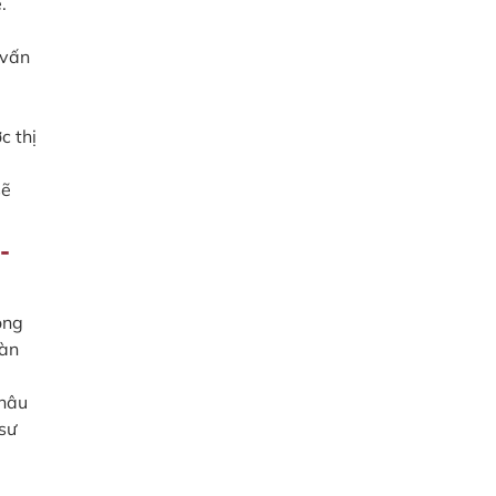
.
 vấn
c thị
sẽ
-
ong
oàn
Châu
sư