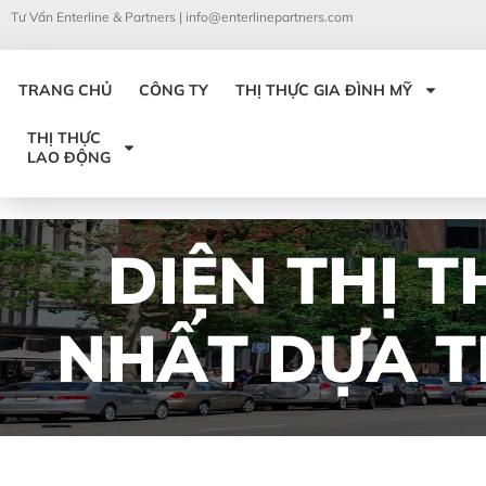
Tư Vấn Enterline & Partners |
info@enterlinepartners.com
TRANG CHỦ
CÔNG TY
THỊ THỰC GIA ĐÌNH MỸ
THỊ THỰC
LAO ĐỘNG
DIỆN THỊ T
NHẤT DỰA TR