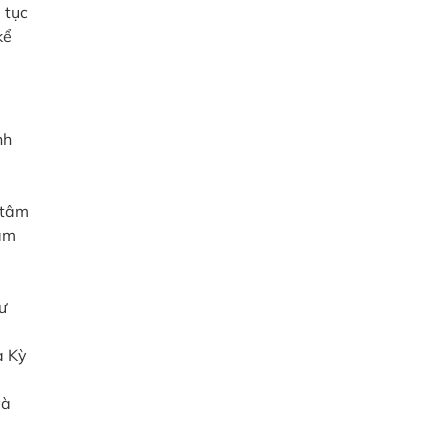
 tục
kể
nh
 tâm
iảm
ư
a Kỳ
và