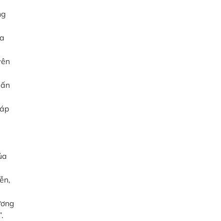
ng
ủa
yên
 ấn
(áp
ủa
ễn,
ương
.