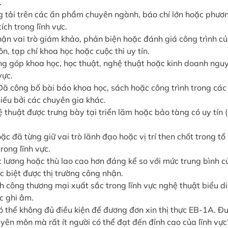
.
 tải trên các ấn phẩm chuyên ngành, báo chí lớn hoặc phươ
ch trong lĩnh vực.
n vai trò giám khảo, phản biện hoặc đánh giá công trình c
n, tạp chí khoa học hoặc cuộc thi uy tín.
g góp khoa học, học thuật, nghệ thuật hoặc kinh doanh ngu
vực.
ã công bố bài báo khoa học, sách hoặc công trình trong các
iếu bởi các chuyên gia khác.
thuật được trưng bày tại triển lãm hoặc bảo tàng có uy tín 
c đã từng giữ vai trò lãnh đạo hoặc vị trí then chốt trong tổ
rong lĩnh vực.
lương hoặc thù lao cao hơn đáng kể so với mức trung bình c
c biệt được thị trường công nhận.
 công thương mại xuất sắc trong lĩnh vực nghệ thuật biểu di
c ghi âm.
 có thể không đủ điều kiện để đương đơn xin thị thực EB-1A. Đ
ên môn mà rất ít người có thể đạt đến đỉnh cao của lĩnh vực”