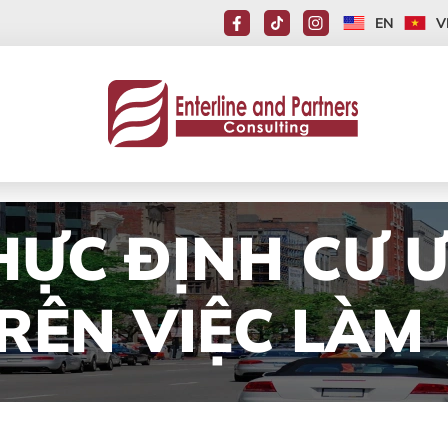
EN
V
HỰC ĐỊNH CƯ 
ÊN VIỆC LÀM 