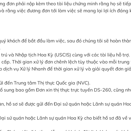
g đơn phải nộp kèm theo tài liệu chứng minh rằng họ sẽ tiếp
à rằng việc đương đơn tới làm việc sẽ mang lại lợi ích đáng 
quý khách để bắt đầu làm việc, sau đó chúng tôi sẽ hoàn thà
.
rú và Nhập tịch Hoa Kỳ (USCIS) cùng với các tài liệu hỗ trợ.
cấp. Thời gian xử lý đơn chênh lệch tùy thuộc vào mỗi trung
o dịch vụ Xử lý Nhanh để thời gian xử lý và giải quyết đơn g
ửi đến Trung tâm Thị thực Quốc gia (NVC).
bổ sung bao gồm Đơn xin thị thực trực tuyến DS-260, cũng nh
uận, hồ sơ sẽ được gửi đến Đại sứ quán hoặc Lãnh sự quán Ho
Đại sứ quán hoặc Lãnh sự quán Hoa Kỳ cho biết hồ sơ đã về 