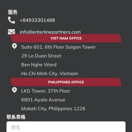
服务
+84933301488
info@enterlinepartners.com
VIET NAM OFFICE
Suite 601, 6th Floor Saigon Tower
29 Le Duan Street
Ben Nghe Ward
Ho Chi Minh City, Vietnam
PHILIPPINES OFFICE
LKG Tower, 37th Floor
6801 Ayala Avenue
Makati City, Philippines 1226
联系表格