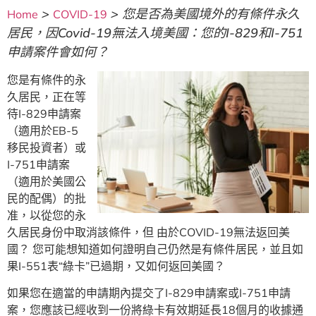
>
>
您是否為美國境外的有條件永久
Home
COVID-19
居民，因Covid-19無法入境美國：您的I-829和I-751
申請案件會如何？
您是有條件的永
久居民，正在等
待I-829申請案
（適用於EB-5
移民投資者）或
I-751申請案
（適用於美國公
民的配偶）的批
准，以從您的永
久居民身份中取消該條件，但 由於COVID-19無法返回美
國？ 您可能想知道如何證明自己仍然是有條件居民，並且如
果I-551表“綠卡”已過期，又如何返回美國？
如果您在適當的申請期內提交了I-829申請案或I-751申請
案，您應該已經收到一份將綠卡有效期延長18個月的收據通