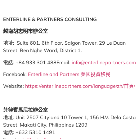
ENTERLINE & PARTNERS CONSULTING
越南胡志明市辦公室
地址: Suite 601, 6th Floor, Saigon Tower, 29 Le Duan
Street, Ben Nghe Ward, District 1.
電話: +84 933 301 488Email:
info@enterlinepartners.com
Facebook:
Enterline and Partners 美國投資移民
Website:
https://enterlinepartners.com/language/zh/首頁/
菲律賓馬尼拉辦公室
地址: Unit 2507 Cityland 10 Tower 1, 156 H.V. Dela Costa
Street, Makati City, Philippines 1209
電話: +632 5310 1491