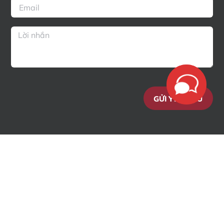
GỬI YÊU CẦU
© 2018–2026 Enterline & Partners – Luật Sư Di Trú Mỹ Tại Việt Nam &
Philippines | Đã đăng ký Bản quyền