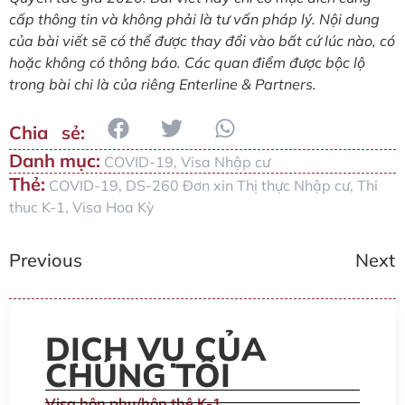
cấp thông tin và không phải là tư vấn pháp lý. Nội dung
của bài viết sẽ có thể được thay đổi vào bất cứ lúc nào, có
hoặc không có thông báo. Các quan điểm được bộc lộ
trong bài chi là của riêng Enterline & Partners.
Danh mục:
COVID-19
,
Visa Nhập cư
Thẻ:
COVID-19
,
DS-260 Đơn xin Thị thực Nhập cư
,
Thi
thuc K-1
,
Visa Hoa Kỳ
Previous
Next
DỊCH VỤ CỦA
CHÚNG TÔI
Visa hôn phu/hôn thê K-1