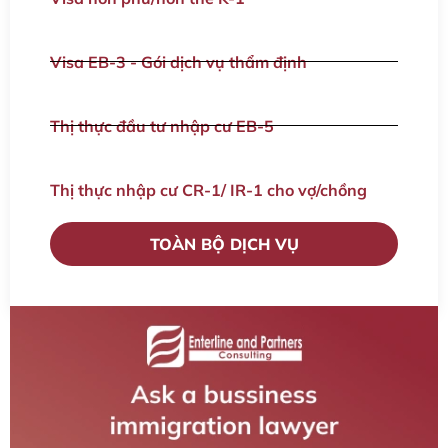
Visa EB-3 - Gói dịch vụ thẩm định
Thị thực đầu tư nhập cư EB-5
Thị thực nhập cư CR-1/ IR-1 cho vợ/chồng
TOÀN BỘ DỊCH VỤ