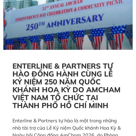
ENTERLINE & PARTNERS TỰ
HÀO ĐỒNG HÀNH CÙNG LỄ
KỶ NIỆM 250 NĂM QUỐC
KHÁNH HOA KỲ DO AMCHAM
VIỆT NAM TỔ CHỨC TẠI
THÀNH PHỐ HỒ CHÍ MINH
Enterline & Partners tự hào là một trong những
nhà tài trợ của Lễ Kỷ niệm Quốc khánh Hoa Kỳ &
Ngày hội Cộng đồng AmCham 2026, do Phòng