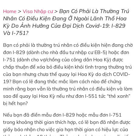
>
>
Bạn Có Phải Là Thường Trú
Home
Visa Nhập cư
Nhân Có Điều Kiện Đang Ở Ngoài Lãnh Thổ Hoa
Kỳ Do Ảnh Hưởng Của Đại Dịch Covid-19: I-829
Và I-751?
Bạn có phải là thường trú nhân có điều kiện hiện đang chờ
đơn I-829 (dành cho nhà đầu tư nhập cư EB-5) hoặc đơn
I-751 (dành cho vợ/chồng của công dân Hoa Kỳ) được
chấp thuận để xóa bỏ điều kiện khỏi tình trạng thường trú
của bạn nhưng chưa thể quay lại Hoa Kỳ do dịch COVID-
19? Bạn có lẽ đang thắc mắc làm cách nào để chứng
minh rằng bạn vẫn là thường trú nhân có điều kiện và làm
sao để quay lại Hoa Kỳ nếu như đơn I-551 tức “thẻ xanh”
bị hết hạn?
Nếu bạn đã điền mẫu đơn I-829 hoặc mẫu đơn I-751
trong khoảng thời gian thích hợp, có lẽ bạn đã nhận được
giấy báo nhận cho việc gia hạn thời gian có hiệu lực của