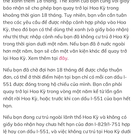
thẻ xanh thêm 18 tháng. Thẻ xanh của bạn cùng với giấy
báo nhận sẽ cho phép bạn quay trở lại Hoa Kỳ trong
khoảng thời gian 18 tháng. Tuy nhiên, bạn vẫn cần tuân
theo các yêu cầu để được nhập cảnh hợp pháp vào Hoa
Kỳ, theo đó bạn có thể dùng thẻ xanh (và giấy báo nhận)
như thị thực nhập cảnh nếu bạn đã không cư trú ở Hoa Kỳ
trong thời gian dưới một năm. Nếu bạn đã ở nước ngoài
hơn một năm, bạn sẽ cần một văn kiện khác để quay trở
lại Hoa Kỳ. Xem thêm tại
đây
.
Nếu bạn đã chờ đợi hơn 18 tháng để được chấp thuận
đơn, có thể ở thời điểm hiện tại bạn chỉ có mỗi con dấu I-
551 được đóng trong hộ chiếu của mình. Bạn cần phải
quay trở lại Hoa Kỳ trong vòng một năm kể từ lần gần
nhất rời Hoa Kỳ, hoặc trước khi con dấu I-551 của bạn hết
hạn.
Nếu bạn đang cư trú ngoài lãnh thổ Hoa Kỳ và không có
giấy báo nhận hay chưa hết hạn của đơn I-829/I-751 hợp
lệ hay con dấu I-551, và việc không cư trú tại Hoa Kỳ dưới