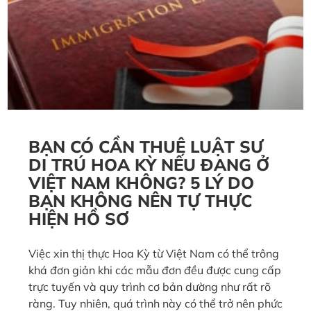
BẠN CÓ CẦN THUÊ LUẬT SƯ
DI TRÚ HOA KỲ NẾU ĐANG Ở
VIỆT NAM KHÔNG? 5 LÝ DO
BẠN KHÔNG NÊN TỰ THỰC
HIỆN HỒ SƠ
Việc xin thị thực Hoa Kỳ từ Việt Nam có thể trông
khá đơn giản khi các mẫu đơn đều được cung cấp
trực tuyến và quy trình cơ bản dường như rất rõ
ràng. Tuy nhiên, quá trình này có thể trở nên phức