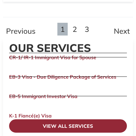
1
2
3
Previous
Next
OUR SERVICES
CR-1/ IR-1 Immigrant Visa for Spouse
EB-3 Visa - Due Diligence Package of Services
EB-5 Immigrant Investor Visa
K-1 Fiancé(e) Visa
VIEW ALL SERVICES