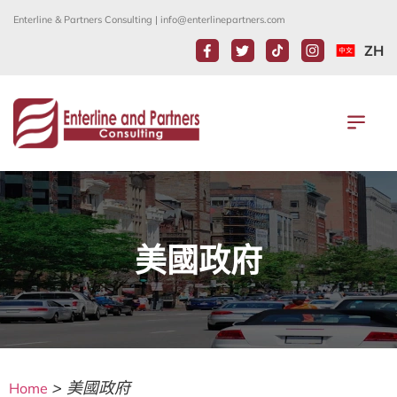
Enterline & Partners Consulting |
info@enterlinepartners.com
ZH
美國政府
>
美國政府
Home