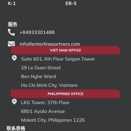
K-1
EB-5
服务
+84933301488
info@enterlinepartners.com
VIET NAM OFFICE
Suite 601, 6th Floor Saigon Tower
29 Le Duan Street
Ben Nghe Ward
Ho Chi Minh City, Vietnam
PHILIPPINES OFFICE
LKG Tower, 37th Floor
6801 Ayala Avenue
Makati City, Philippines 1226
联系表格