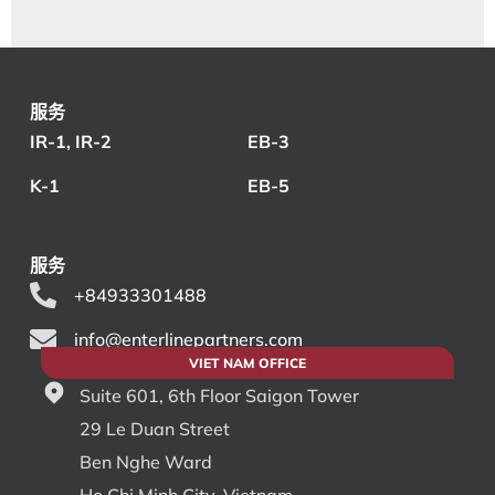
服务
IR-1, IR-2
EB-3
K-1
EB-5
服务
+84933301488
info@enterlinepartners.com
VIET NAM OFFICE
Suite 601, 6th Floor Saigon Tower
29 Le Duan Street
Ben Nghe Ward