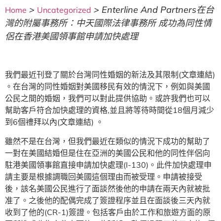
>
>
Enterline And Partners在台
Home
Uncategorized
灣的附屬事務所：中天國際法律事務所 成功為同性情
侶在香港美國領事館申請加快處理
我們最近刊登了關於台灣同性婚姻的新法及其限制(文章連結)
。在台灣的同性婚姻對美國移民有效的情況下，例如與美國
公民之間的婚姻，我們可以對此提供協助。或許我們也可以
幫助客戶符合加快處理的資格,並且將等待時間從18個月減少
到6個禮拜以內(文章連結) 。
雖然不是在台灣，但我們最近在類似的情況下成功的幫助了
一對在美國結婚但是住在亞洲的美國公民和他的同性伴侶向
駐港美國領事館直接申請加快處理(I-130)。此件加快處理申
請主要是根據調職回美國這個理由而被受理。申請被接受
後，該名美國公民進行了面談然後他的申請在兩天內就被批
准了。之後他的配偶完成了簽證程序並且在面談後三天內就
收到了他的(CR-1)簽證。包括客戶由於工作和旅遊方面的原