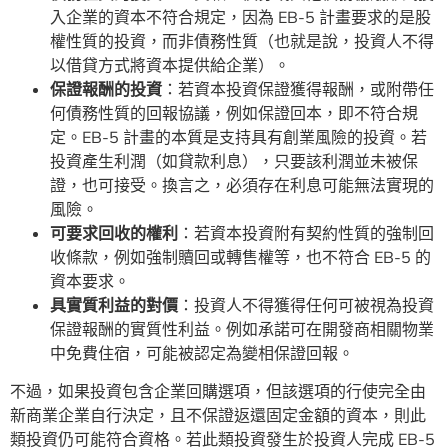
入企業的資本不符合規定，因為 EB-5 計畫要求的是股
權性質的投資，而非債務性質（也就是說，投資人不得
以借貸方式將資本提供給企業）。
保證報酬的投資
：若資本投資保證獲得報酬，或附帶任
何債務性質的回報協議，例如保證回本，即不符合規
定。EB-5 計畫的本質是支持具有創業風險的投資。若
投資產生利潤（如貸款利息），只要該利潤並未被保
證，也可接受。換言之，必須存在利息可能無法實現的
風險。
可要求回收的權利
：若資本投資附有契約性質的強制回
收條款，例如強制贖回或轉售權等，也不符合 EB-5 的
資本要求。
具實質利益的對價
：投資人不得獲得任何可被視為投資
保證報酬的實質性利益。例如承諾可在開發商相關物業
中免費住宿，可能被認定為變相保證回報。
不過，如果投資包含企業回購選項，但該選項的行使完全由
新商業企業自行決定，且不保證返還固定金額的資本，則此
類投資仍可能符合資格。若此類投資發生於投資人完成 EB-5