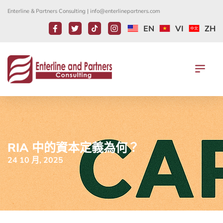
Enterline & Partners Consulting |
info@enterlinepartners.com
EN
VI
ZH
RIA 中的資本定義為何？
24 10 月, 2025