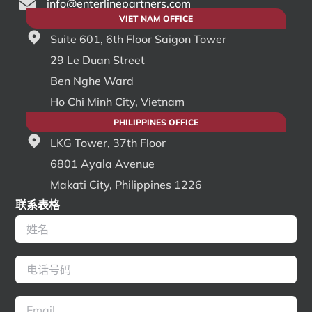
info@enterlinepartners.com
VIET NAM OFFICE
Suite 601, 6th Floor Saigon Tower
29 Le Duan Street
Ben Nghe Ward
Ho Chi Minh City, Vietnam
PHILIPPINES OFFICE
LKG Tower, 37th Floor
6801 Ayala Avenue
Makati City, Philippines 1226
联系表格