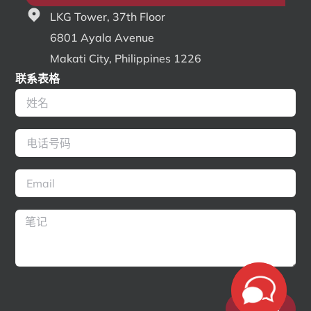
LKG Tower, 37th Floor
6801 Ayala Avenue
Makati City, Philippines 1226
联系表格
发送请求