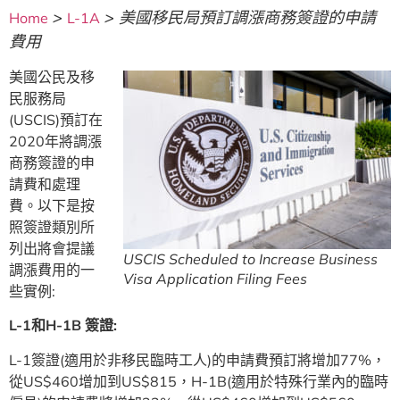
>
>
美國移民局預訂調漲商務簽證的申請
Home
L-1A
費用
美國公民及移
民服務局
(USCIS)預訂在
2020年將調漲
商務簽證的申
請費和處理
費。以下是按
照簽證類別所
列出將會提議
USCIS Scheduled to Increase Business
調漲費用的一
Visa Application Filing Fees
些實例:
L-1
和H-1B
簽證:
L-1簽證(適用於非移民臨時工人)的申請費預訂將增加77%，
從US$460增加到US$815，H-1B(適用於特殊行業內的臨時