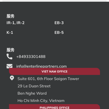
服务
IR-1, IR-2
EB-3
K-1
EB-5
服务
+84933301488
info@enterlinepartners.com
VIET NAM OFFICE
Suite 601, 6th Floor Saigon Tower
29 Le Duan Street
Ben Nghe Ward
Ho Chi Minh City, Vietnam
PHILIPPINES OFFICE