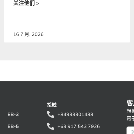
关注他们 >
16 7 月, 2026
客
接触
想
EB-3
+84933301488
電
EB-5
+63 917 543 7926