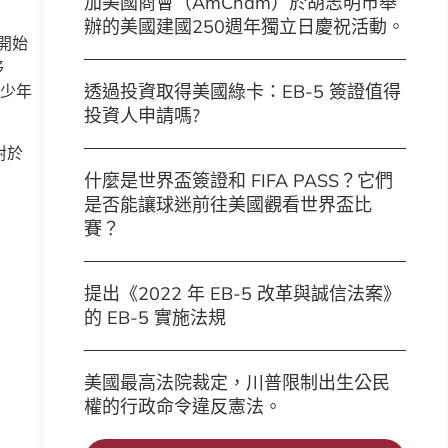
加美國商會（AmCham）於胡志明市舉
辦的美國建國250週年獨立日慶祝活動。
開始
移
透過投資取得美國綠卡：EB-5 簽證值得
青少年
投資人申請嗎?
對於
什麼是世界盃簽證和 FIFA PASS？它們
是否能讓球迷前往美國觀看世界盃比
賽？
提出《2022 年 EB-5 改革與誠信法案》
的 EB-5 實施法規
美國最高法院裁定，川普限制出生公民
權的行政命令違反憲法。