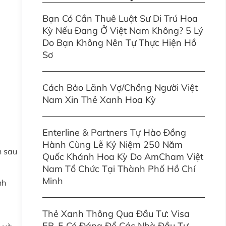
Bạn Có Cần Thuê Luật Sư Di Trú Hoa
Kỳ Nếu Đang Ở Việt Nam Không? 5 Lý
Do Bạn Không Nên Tự Thực Hiện Hồ
Sơ
Cách Bảo Lãnh Vợ/Chồng Người Việt
Nam Xin Thẻ Xanh Hoa Kỳ
Enterline & Partners Tự Hào Đồng
Hành Cùng Lễ Kỷ Niệm 250 Năm
h sau
Quốc Khánh Hoa Kỳ Do AmCham Việt
Nam Tổ Chức Tại Thành Phố Hồ Chí
Minh
nh
Thẻ Xanh Thông Qua Đầu Tư: Visa
EB-5 Có Đáng Để Các Nhà Đầu Tư