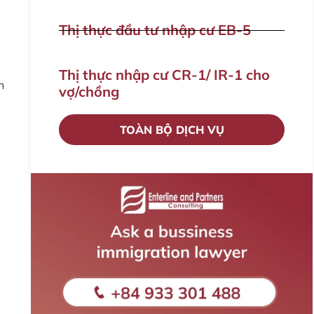
Thị thực đầu tư nhập cư EB-5
Thị thực nhập cư CR-1/ IR-1 cho
n
vợ/chồng
TOÀN BỘ DỊCH VỤ