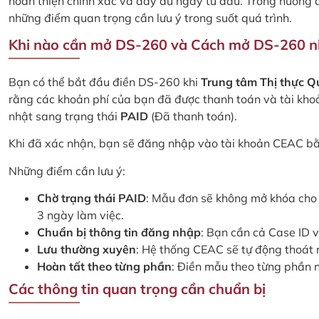
hoàn thiện chính xác và đầy đủ ngay từ đầu. Trong hướng dẫ
những điểm quan trọng cần lưu ý trong suốt quá trình.
Khi nào cần mở DS-260 và Cách mở DS-260 n
Bạn có thể bắt đầu điền DS-260 khi
Trung tâm Thị thực Q
rằng các khoản phí của bạn đã được thanh toán và tài kh
nhật sang trạng thái
PAID
(Đã thanh toán).
Khi đã xác nhận, bạn sẽ đăng nhập vào tài khoản CEAC b
Những điểm cần lưu ý:
Chờ trạng thái PAID
: Mẫu đơn sẽ không mở khóa cho đ
3 ngày làm việc.
Chuẩn bị thông tin đăng nhập
: Bạn cần cả Case ID v
Lưu thường xuyên
: Hệ thống CEAC sẽ tự động thoát r
Hoàn tất theo từng phần
: Điền mẫu theo từng phần n
Các thông tin quan trọng cần chuẩn bị