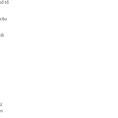
số tổ
 câu
rối
ứ
ện