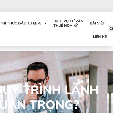
I
DỊCH VỤ TƯ VẤN
THỊ THỰC ĐẦU TƯ EB-5
BÀI VIẾT
THUẾ HOA KỲ
LIÊN HỆ
QUY TRÌNH LÃNH
 QUAN TRỌNG?