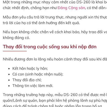
Một trong những mục nhạy cảm nhất của DS-260 là khai 
chức nhất định, chẳng hạn như
Đảng Cộng sản
, có thể dẫn
Mẫu đơn yêu cầu trả lời trung thực, nhưng người xin thị th
trả lời của họ có thể ảnh hưởng đến kết quả.
Nếu bạn không chắc chắn về cách khai báo, hãy trao đổi v
không đáng có.
Thay đổi trong cuộc sống sau khi nộp đơn
Nhiều đương đơn lo lắng nếu hoàn cảnh thay đổi sau khi đ
Kết hôn hoặc ly hôn;
Có con (sinh hoặc nhận nuôi);
Thay đổi địa chỉ;
Thông tin việc làm mới.
Trong những trường hợp này, mẫu DS-260 có thể được mở l
quán/Lãnh sự quán, bạn phải liên hệ phòng lãnh sự phù hợp
đúng cách để tránh chậm trễ hoặc nhầm lẫn trong hồ sơ.