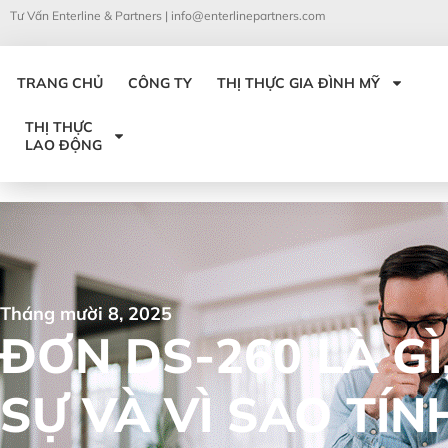
Tư Vấn Enterline & Partners |
info@enterlinepartners.com
TRANG CHỦ
CÔNG TY
THỊ THỰC GIA ĐÌNH MỸ
THỊ THỰC
LAO ĐỘNG
Tháng mười 8, 2025
ĐƠN DS-260 LÀ GÌ
SỰ VÀ VÌ SAO TÍ