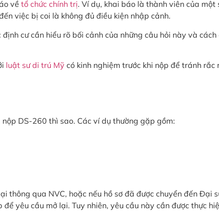
báo về
tổ chức chính trị
. Ví dụ, khai báo là thành viên của một 
 đến việc bị coi là không đủ điều kiện nhập cảnh.
ực định cư cần hiểu rõ bối cảnh của những câu hỏi này và cách
ới
luật sư di trú Mỹ
có kinh nghiệm trước khi nộp để tránh rắc 
ã nộp DS-260 thì sao. Các ví dụ thường gặp gồm:
ại thông qua NVC, hoặc nếu hồ sơ đã được chuyển đến Đại s
 để yêu cầu mở lại. Tuy nhiên, yêu cầu này cần được thực hi