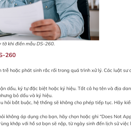
y tờ khi điền mẫu DS-260.
DS-260
trễ hoặc phát sinh rắc rối trong quá trình xử lý. Các luật sư 
n dấu, ký tự đặc biệt hoặc ký hiệu. Tất cả họ tên và địa da
 nhưng bỏ dấu và ký hiệu.
âu hỏi bắt buộc, hệ thống sẽ không cho phép tiếp tục. Hãy ki
hỏi không áp dụng cho bạn, hãy chọn hoặc ghi “Does Not App
 trùng khớp với hồ sơ bạn sẽ nộp, từ ngày sinh đến lịch sử việc