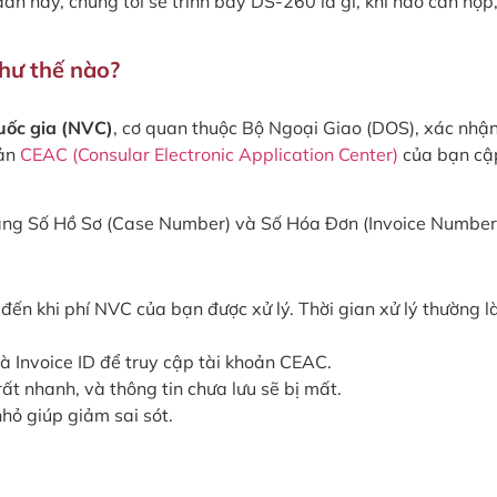
n này, chúng tôi sẽ trình bày DS-260 là gì, khi nào cần nộp
hư thế nào?
uốc gia (NVC)
, cơ quan thuộc Bộ Ngoại Giao (DOS), xác nhậ
oản
CEAC (Consular Electronic Application Center)
của bạn cậ
ằng Số Hồ Sơ (Case Number) và Số Hóa Đơn (Invoice Number
ến khi phí NVC của bạn được xử lý. Thời gian xử lý thường l
à Invoice ID để truy cập tài khoản CEAC.
ất nhanh, và thông tin chưa lưu sẽ bị mất.
hỏ giúp giảm sai sót.