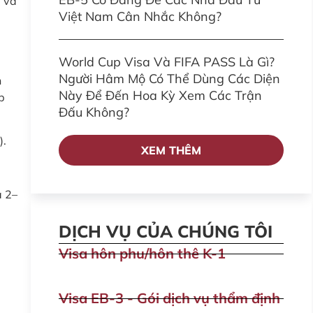
, và
Việt Nam Cân Nhắc Không?
World Cup Visa Và FIFA PASS Là Gì?
Người Hâm Mộ Có Thể Dùng Các Diện
n
Này Để Đến Hoa Kỳ Xem Các Trận
p
Đấu Không?
).
XEM THÊM
à 2–
DỊCH VỤ CỦA CHÚNG TÔI
Visa hôn phu/hôn thê K-1
Visa EB-3 - Gói dịch vụ thẩm định