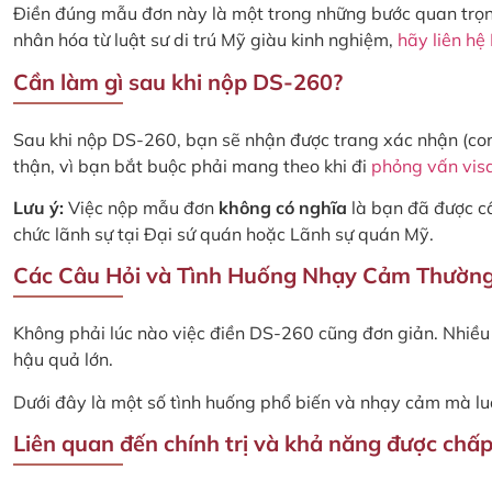
Điền đúng mẫu đơn này là một trong những bước quan trọng
nhân hóa từ luật sư di trú Mỹ giàu kinh nghiệm,
hãy liên hệ
Cần làm gì sau khi nộp DS-260?
Sau khi nộp DS-260, bạn sẽ nhận được trang xác nhận (con
thận, vì bạn bắt buộc phải mang theo khi đi
phỏng vấn vis
Lưu ý:
Việc nộp mẫu đơn
không có nghĩa
là bạn đã được cấ
chức lãnh sự tại Đại sứ quán hoặc Lãnh sự quán Mỹ.
Các Câu Hỏi và Tình Huống Nhạy Cảm Thườn
Không phải lúc nào việc điền DS-260 cũng đơn giản. Nhiề
hậu quả lớn.
Dưới đây là một số tình huống phổ biến và nhạy cảm mà luậ
Liên quan đến chính trị và khả năng được chấ