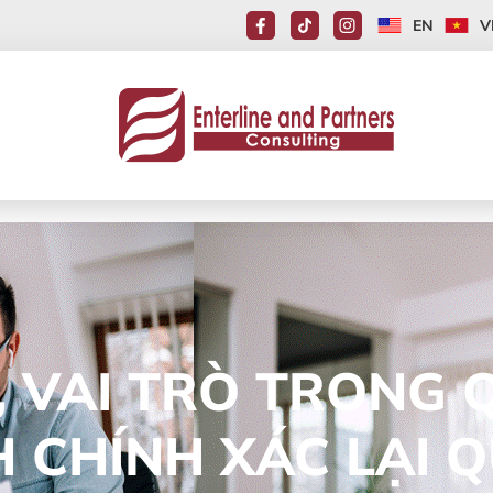
EN
V
, VAI TRÒ TRONG 
NH CHÍNH XÁC LẠI