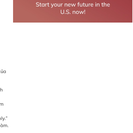
của
nh
ểm
ly.”
 làm.