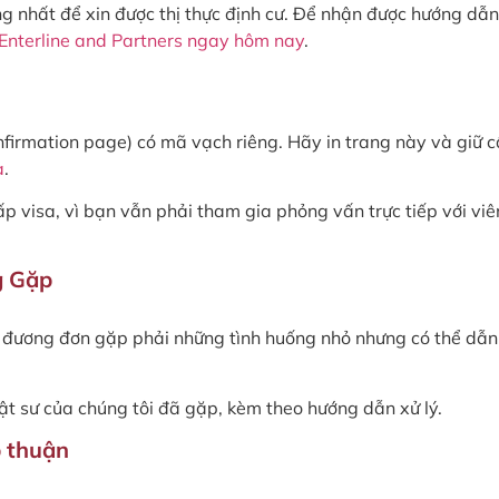
 nhất để xin được thị thực định cư. Để nhận được hướng dẫn
 Enterline and Partners ngay hôm nay
.
firmation page) có mã vạch riêng. Hãy in trang này và giữ 
a
.
p visa, vì bạn vẫn phải tham gia phỏng vấn trực tiếp với viê
g Gặp
u đương đơn gặp phải những tình huống nhỏ nhưng có thể dẫn
t sư của chúng tôi đã gặp, kèm theo hướng dẫn xử lý.
p thuận