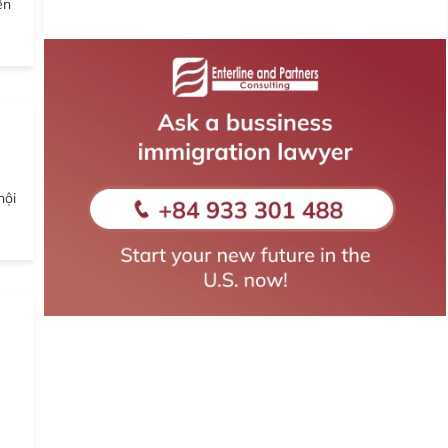
ên
hội