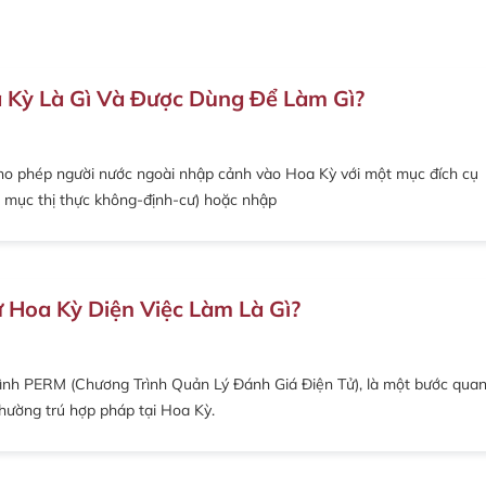
a Kỳ Là Gì Và Được Dùng Để Làm Gì?
ờ cho phép người nước ngoài nhập cảnh vào Hoa Kỳ với một mục đích cụ
ộc mục thị thực không-định-cư) hoặc nhập
 Hoa Kỳ Diện Việc Làm Là Gì?
trình PERM (Chương Trình Quản Lý Đánh Giá Điện Tử), là một bước qua
thường trú hợp pháp tại Hoa Kỳ.