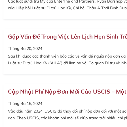
Các luật sư di trú Mỹ của Enterline and Partners, Ryan Barshop v
của Hiệp hội Luật sư Di trú Hoa Kỳ, Chi hội Châu Á Thái Bình Dư
Gặp Vấn Đề Trong Việc Lên Lịch Hẹn Sinh Tr
Tháng Ba 20, 2024
Sau khi được các thành viên báo cáo về vấn đề người nộp đơn đã
Luật sư Di trú Hoa Kỳ (“AILA”) đã liên hệ với Cơ quan Di trú và N
Cập Nhật Phí Nộp Đơn Mới Của USCIS – Một
Tháng Ba 15, 2024
Vào đầu năm 2024, USCIS đã thay đổi phí nộp đơn đối với một số
đơn. Theo USCIS, các khoản phí mới sẽ giúp trang trải nhiều chi p