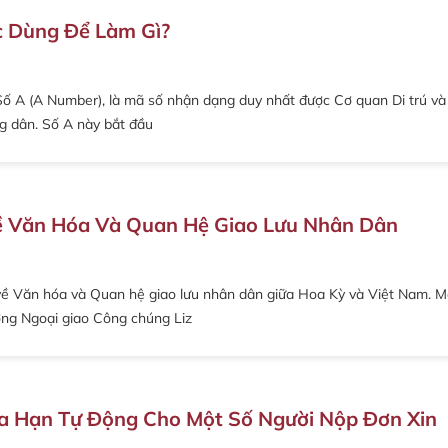
c Dùng Để Làm Gì?
 Số A (A Number), là mã số nhận dạng duy nhất được Cơ quan Di trú và
g dân. Số A này bắt đầu
ề Văn Hóa Và Quan Hệ Giao Lưu Nhân Dân
về Văn hóa và Quan hệ giao lưu nhân dân giữa Hoa Kỳ và Việt Nam. M
ởng Ngoại giao Công chúng Liz
a Hạn Tự Động Cho Một Số Người Nộp Đơn Xin