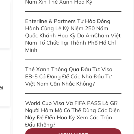
Nam Xin Thẻ Xanh Hoa Kỳ
Enterline & Partners Tự Hào Đồng
Hành Cùng Lễ Kỷ Niệm 250 Năm
Quốc Khánh Hoa Kỳ Do AmCham Việt
Nam Tổ Chức Tại Thành Phố Hồ Chí
Minh
Thẻ Xanh Thông Qua Đầu Tư: Visa
EB-5 Có Đáng Để Các Nhà Đầu Tư
Việt Nam Cân Nhắc Không?
ời
World Cup Visa Và FIFA PASS Là Gì?
Người Hâm Mộ Có Thể Dùng Các Diện
Này Để Đến Hoa Kỳ Xem Các Trận
Đấu Không?