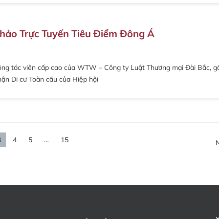
 Thảo Trực Tuyến Tiêu Điểm Đông Á
à cộng tác viên cấp cao của WTW – Công ty Luật Thương mại Đài Bắc, g
hận Di cư Toàn cầu của Hiệp hội
3
4
5
…
15