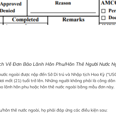
hích Về Đơn Bảo Lãnh Hôn Phu/Hôn Thê Người Nước N
ớc ngoài được nộp đến Sở Di trú và Nhập tịch Hoa Kỳ (“USC
ơi mốt (21) tuổi trở lên. Những người không phải là công dâ
ảo lãnh hôn phu hoặc hôn thê nước ngoài bằng mẫu đơn này.
/hôn thê nước ngoài, họ phải đáp ứng các điều kiện sau: