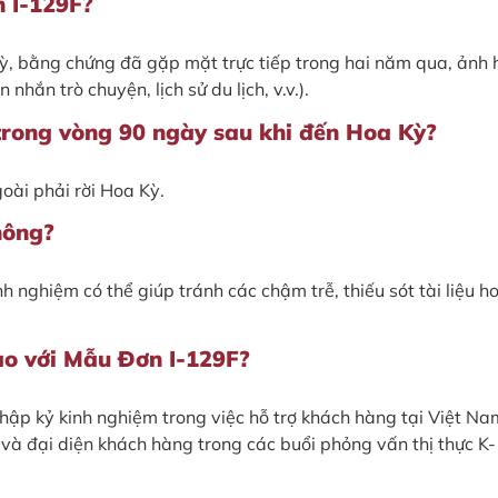
n I-129F?
ỳ, bằng chứng đã gặp mặt trực tiếp trong hai năm qua, ảnh 
hắn trò chuyện, lịch sử du lịch, v.v.).
 trong vòng 90 ngày sau khi đến Hoa Kỳ?
oài phải rời Hoa Kỳ.
hông?
nh nghiệm có thể giúp tránh các chậm trễ, thiếu sót tài liệu h
nào với Mẫu Đơn I-129F?
 thập kỷ kinh nghiệm trong việc hỗ trợ khách hàng tại Việt Na
à đại diện khách hàng trong các buổi phỏng vấn thị thực K-