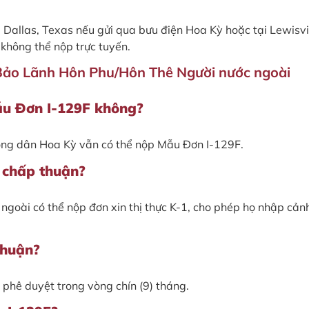
Dallas, Texas nếu gửi qua bưu điện Hoa Kỳ hoặc tại Lewisvil
hông thể nộp trực tuyến.
Bảo Lãnh Hôn Phu/Hôn Thê Người nước ngoài
ẫu Đơn I-129F không?
công dân Hoa Kỳ vẫn có thể nộp Mẫu Đơn I-129F.
 chấp thuận?
ngoài có thể nộp đơn xin thị thực K-1, cho phép họ nhập cản
thuận?
phê duyệt trong vòng chín (9) tháng.