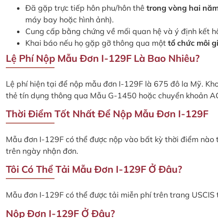
Đã gặp trực tiếp hôn phu/hôn thê
trong vòng hai nă
máy bay hoặc hình ảnh).
Cung cấp bằng chứng về mối quan hệ và ý định kết h
Khai báo nếu họ gặp gỡ thông qua một
tổ chức môi g
Lệ Phí Nộp Mẫu Đơn I-129F Là Bao Nhiêu?
Lệ phí hiện tại để nộp mẫu đơn I-129F là 675 đô la Mỹ. K
thẻ tín dụng thông qua Mẫu G-1450 hoặc chuyển khoản 
Thời Điểm Tốt Nhất Để Nộp Mẫu Đơn I-129F
Mẫu đơn I-129F có thể được nộp vào bất kỳ thời điểm nào 
trên ngày nhận đơn.
Tôi Có Thể Tải Mẫu Đơn I-129F Ở Đâu?
Mẫu đơn I-129F có thể được tải miễn phí trên trang USCIS 
Nộp Đơn I-129F Ở Đâu?