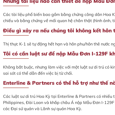
Những tài liệu nào cần thiết để nộp Mẫu Đơ
Các tài liệu phổ biến bao gồm bằng chứng công dân Hoa K
chiếu và bằng chứng về mối quan hệ chân thật (hình ảnh, tin n
Điều gì xảy ra nếu chúng tôi không kết hôn
Thị thực K-1 sẽ tự động hết hạn và hôn phu/hôn thê nước ng
Tôi có cần luật sư để nộp Mẫu Đơn I-129F k
Không bắt buộc, nhưng làm việc với một luật sư di trú có ki
sai sót có thể dẫn đến việc bị từ chối.
Enterline & Partners có thể hỗ trợ như thế 
Các luật sư di trú Hoa Kỳ tại Enterline & Partners có nhiều
Philippines, Đài Loan và khắp châu Á nộp Mẫu Đơn I-129F v
các Đại sứ quán và Lãnh sự quán Hoa Kỳ.