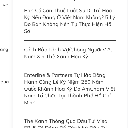
, vé
Bạn Có Cần Thuê Luật Sư Di Trú Hoa
Kỳ Nếu Đang Ở Việt Nam Không? 5 Lý
Do Bạn Không Nên Tự Thực Hiện Hồ
Sơ
bằng
Cách Bảo Lãnh Vợ/Chồng Người Việt
Nam Xin Thẻ Xanh Hoa Kỳ
Enterline & Partners Tự Hào Đồng
Hành Cùng Lễ Kỷ Niệm 250 Năm
ý dựa
Quốc Khánh Hoa Kỳ Do AmCham Việt
Nam Tổ Chức Tại Thành Phố Hồ Chí
Minh
Thẻ Xanh Thông Qua Đầu Tư: Visa
EB-5 Có Đáng Để Các Nhà Đầu Tư