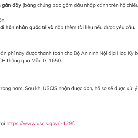
m gần đây
(bằng chứng bao gồm dấu nhập cảnh trên hộ chiếu
ôn.
iới hôn nhân quốc tế và
nộp thêm tài liệu nếu được yêu cầu.
hoản phí này được thanh toán cho Bộ An ninh Nội địa Hoa Kỳ 
ACH thông qua Mẫu G-1650.
trong năm. Sau khi USCIS nhận được đơn, hồ sơ sẽ được xử l
tại
https://www.uscis.gov/i-129f
.