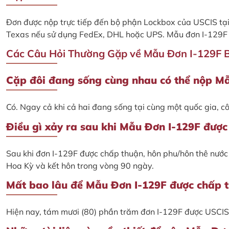
Đơn được nộp trực tiếp đến bộ phận Lockbox của USCIS tại 
Texas nếu sử dụng FedEx, DHL hoặc UPS. Mẫu đơn I-129F k
Các Câu Hỏi Thường Gặp về Mẫu Đơn I-129F 
Cặp đôi đang sống cùng nhau có thể nộp M
Có. Ngay cả khi cả hai đang sống tại cùng một quốc gia, 
Điều gì xảy ra sau khi Mẫu Đơn I-129F được
Sau khi đơn I-129F được chấp thuận, hôn phu/hôn thê nước 
Hoa Kỳ và kết hôn trong vòng 90 ngày.
Mất bao lâu để Mẫu Đơn I-129F được chấp 
Hiện nay, tám mươi (80) phần trăm đơn I-129F được USCIS 