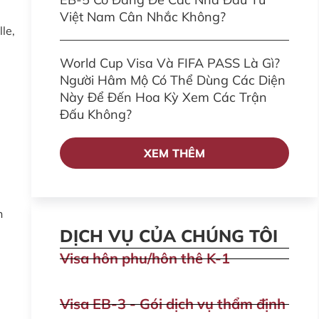
Việt Nam Cân Nhắc Không?
le,
World Cup Visa Và FIFA PASS Là Gì?
Người Hâm Mộ Có Thể Dùng Các Diện
Này Để Đến Hoa Kỳ Xem Các Trận
Đấu Không?
XEM THÊM
h
DỊCH VỤ CỦA CHÚNG TÔI
Visa hôn phu/hôn thê K-1
Visa EB-3 - Gói dịch vụ thẩm định