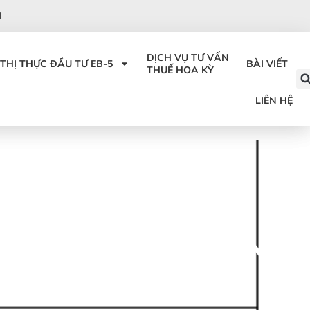
I
DỊCH VỤ TƯ VẤN
THỊ THỰC ĐẦU TƯ EB-5
BÀI VIẾT
THUẾ HOA KỲ
LIÊN HỆ
 VỀ ĐƠN BẢO LÃNH
OÀI