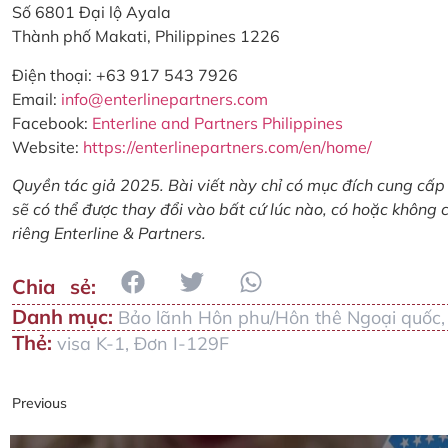
Số 6801 Đại lộ Ayala
Thành phố Makati, Philippines 1226
Điện thoại: +63 917 543 7926
Email:
info@enterlinepartners.com
Facebook:
Enterline and Partners Philippines
Website:
https://enterlinepartners.com/en/home/
Quyền tác giả 2025. Bài viết này chỉ có mục đích cung cấp 
sẽ có thể được thay đổi vào bất cứ lúc nào, có hoặc không 
riêng Enterline & Partners.
Danh mục:
Bảo lãnh Hôn phu/Hôn thê Ngoại quốc
Thẻ:
visa K-1
,
Đơn I-129F
Previous