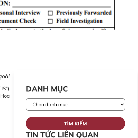
goài
DANH MỤC
IS”).
n Hoa
TÌM KIẾM
TIN TỨC LIÊN QUAN