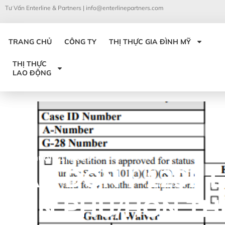
Tư Vấn Enterline & Partners |
info@enterlinepartners.com
TRANG CHỦ
CÔNG TY
THỊ THỰC GIA ĐÌNH MỸ
THỊ THỰC
LAO ĐỘNG
Tháng mười 21, 2025
MẪU ĐƠN I-129F L
HÔN PHU/HÔN TH