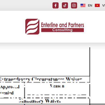
EN
V
À GÌ? GIẢI THÍCH
Ê NGƯỜI NƯỚC NG