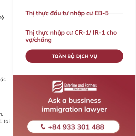
Thị thực đầu tư nhập cư EB-5
hộ
Thị thực nhập cư CR-1/ IR-1 cho
vợ/chồng
TOÀN BỘ DỊCH VỤ
oặc
m,
1 tại