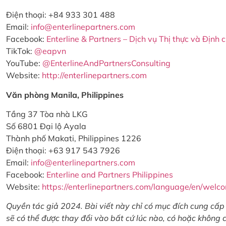
Điện thoại: +84 933 301 488
Email:
info@enterlinepartners.com
Facebook:
Enterline & Partners – Dịch vụ Thị thực và Định 
TikTok:
@eapvn
YouTube:
@EnterlineAndPartnersConsulting
Website:
http://enterlinepartners.com
Văn phòng Manila, Philippines
Tầng 37 Tòa nhà LKG
Số 6801 Đại lộ Ayala
Thành phố Makati, Philippines 1226
Điện thoại: +63 917 543 7926
Email:
info@enterlinepartners.com
Facebook:
Enterline and Partners Philippines
Website:
https://enterlinepartners.com/language/en/welc
Quyền tác giả 2024. Bài viết này chỉ có mục đích cung cấp 
sẽ có thể được thay đổi vào bất cứ lúc nào, có hoặc không 