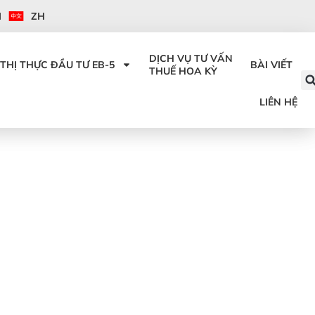
I
ZH
DỊCH VỤ TƯ VẤN
THỊ THỰC ĐẦU TƯ EB-5
BÀI VIẾT
THUẾ HOA KỲ
LIÊN HỆ
G DẪN VỀ PHÊ
 ĐÌNH