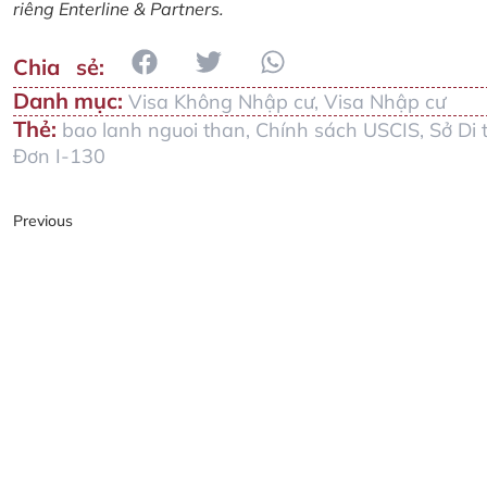
riêng Enterline & Partners.
Danh mục:
Visa Không Nhập cư
,
Visa Nhập cư
Thẻ:
bao lanh nguoi than
,
Chính sách USCIS
,
Sở Di 
Đơn I-130
Previous