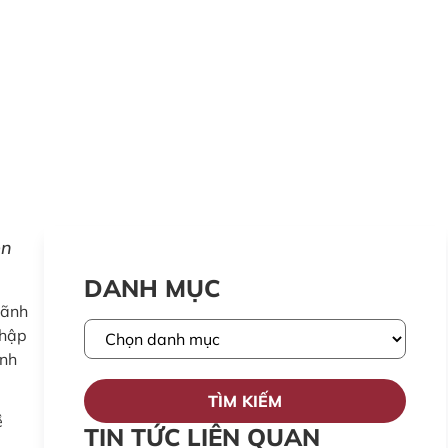
ện
DANH MỤC
lãnh
nhập
ỉnh
TÌM KIẾM
ề
TIN TỨC LIÊN QUAN