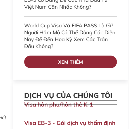
Việt Nam Cân Nhắc Không?
World Cup Visa Và FIFA PASS Là Gì?
Người Hâm Mộ Có Thể Dùng Các Diện
Này Để Đến Hoa Kỳ Xem Các Trận
Đấu Không?
XEM THÊM
DỊCH VỤ CỦA CHÚNG TÔI
Visa hôn phu/hôn thê K-1
iết
Visa EB-3 - Gói dịch vụ thẩm định