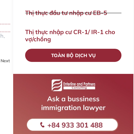
Thị thực đầu tư nhập cư EB-5
Thị thực nhập cư CR-1/ IR-1 cho
nh
,
vợ/chồng
TOÀN BỘ DỊCH VỤ
Next