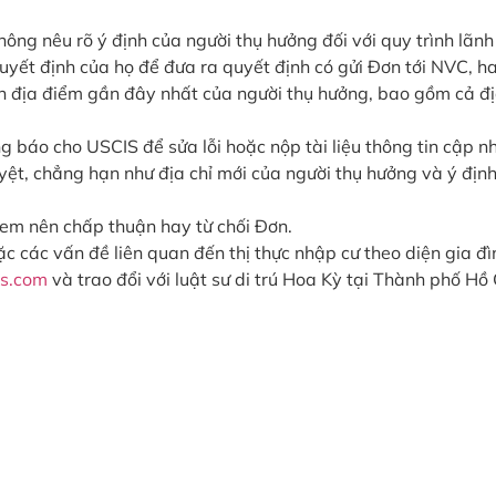
ng nêu rõ ý định của người thụ hưởng đối với quy trình lãnh
uyết định của họ để đưa ra quyết định có gửi Đơn tới NVC, h
rên địa điểm gần đây nhất của người thụ hưởng, bao gồm cả đị
g báo cho USCIS để sửa lỗi hoặc nộp tài liệu thông tin cập n
ệt, chẳng hạn như địa chỉ mới của người thụ hưởng và ý địn
em nên chấp thuận hay từ chối Đơn.
 các vấn đề liên quan đến thị thực nhập cư theo diện gia đì
rs.com
và trao đổi với luật sư di trú Hoa Kỳ tại Thành phố Hồ 