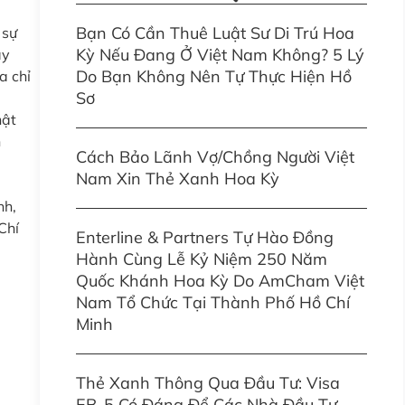
Bạn Có Cần Thuê Luật Sư Di Trú Hoa
 sự
Kỳ Nếu Đang Ở Việt Nam Không? 5 Lý
ay
Do Bạn Không Nên Tự Thực Hiện Hồ
a chỉ
Sơ
hật
h
Cách Bảo Lãnh Vợ/Chồng Người Việt
Nam Xin Thẻ Xanh Hoa Kỳ
nh,
Chí
Enterline & Partners Tự Hào Đồng
Hành Cùng Lễ Kỷ Niệm 250 Năm
Quốc Khánh Hoa Kỳ Do AmCham Việt
Nam Tổ Chức Tại Thành Phố Hồ Chí
Minh
Thẻ Xanh Thông Qua Đầu Tư: Visa
EB-5 Có Đáng Để Các Nhà Đầu Tư