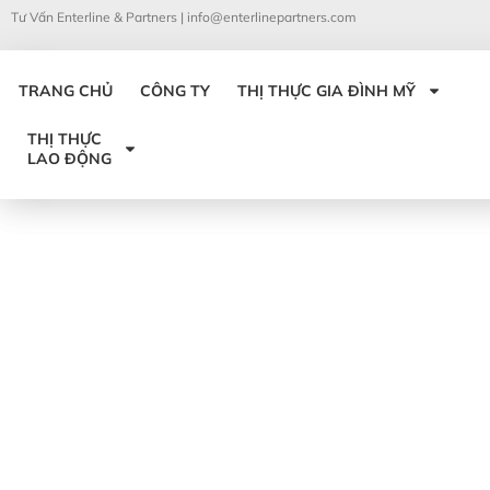
Tư Vấn Enterline & Partners |
info@enterlinepartners.com
TRANG CHỦ
CÔNG TY
THỊ THỰC GIA ĐÌNH MỸ
THỊ THỰC
LAO ĐỘNG
Tháng năm 27, 2024
USCIS CẬP NHẬT 
DUYỆT THỊ THỰC 