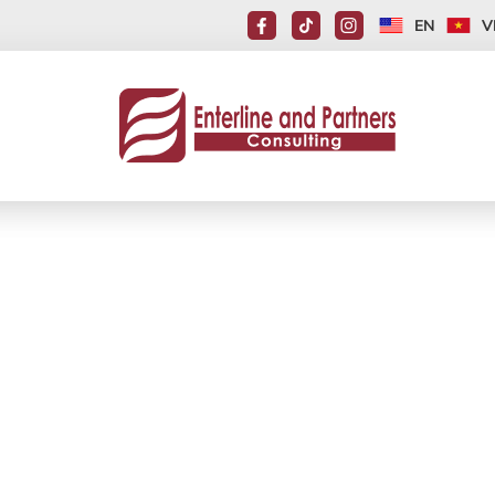
EN
V
CHÍNH SÁCH HƯỚN
NHẬP CƯ DIỆN GIA