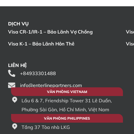
DỊCH VỤ
Visa CR-1/IR-1 – Bảo Lãnh Vợ Chồng
Vis
Visa K-1 – Bảo Lãnh Hôn Thê
Vis
LIÊN HỆ
+84933301488
info@enterlinepartners.com
VĂN PHÒNG VIETNAM
Lầu 6 & 7, Friendship Tower 31 Lê Duẩn,
Phường Sài Gòn, Hồ Chí Minh, Việt Nam
VĂN PHÒNG PHILIPPINES
Tầng 37 Tòa nhà LKG