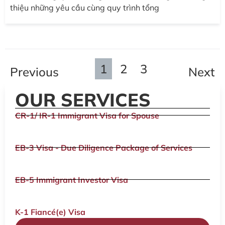
thiệu những yêu cầu cùng quy trình tổng
1
2
3
Previous
Next
OUR SERVICES
CR-1/ IR-1 Immigrant Visa for Spouse
EB-3 Visa - Due Diligence Package of Services
EB-5 Immigrant Investor Visa
K-1 Fiancé(e) Visa