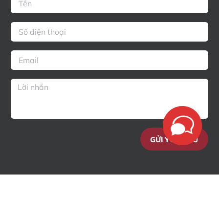
GỬI YÊU CẦU