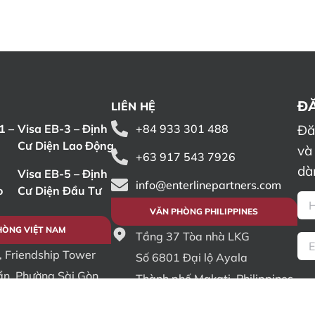
ĐĂ
LIÊN HỆ
1 –
Visa EB-3 – Định
+84 933 301 488
Đă
Cư Diện Lao Động
và
+63 917 543 7926
dà
Visa EB-5 – Định
info@enterlinepartners.com
o
Cư Diện Đầu Tư
VĂN PHÒNG PHILIPPINES
HÒNG VIỆT NAM
Tầng 37 Tòa nhà LKG
, Friendship Tower
Số 6801 Đại lộ Ayala
n, Phường Sài Gòn,
Thành phố Makati, Philippines
nh, Việt Nam
1226