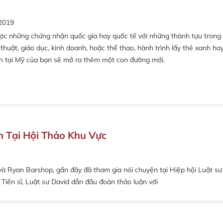
2019
ợc những chứng nhận quốc gia hay quốc tế với những thành tựu trong
thuật, giáo dục, kinh doanh, hoặc thể thao, hành trình lấy thẻ xanh ha
ễn tại Mỹ của bạn sẽ mở ra thêm một con đường mới.
 Tại Hội Thảo Khu Vực
 và Ryan Barshop, gần đây đã tham gia nói chuyện tại Hiệp hội Luật sư
Tiến sĩ, Luật sư David dẫn đầu đoàn thảo luận với