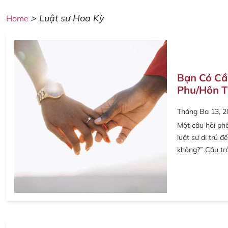
>
Luật sư Hoa Kỳ
Home
Bạn Có Cầ
Phu/Hôn T
Tháng Ba 13, 2
Một câu hỏi phổ
luật sư di trú 
không?” Câu trả