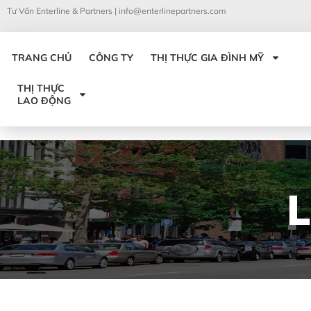
Tư Vấn Enterline & Partners |
info@enterlinepartners.com
TRANG CHỦ
CÔNG TY
THỊ THỰC GIA ĐÌNH MỸ
THỊ THỰC
LAO ĐỘNG