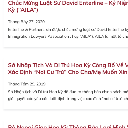
Chúc Mừng Luật Sư David Enterline – Kỷ Niệ
Kỳ (“AILA”)
Tháng Bảy 27, 2020
Enterline & Partners xin được chúc mừng luật sư David Enterline 
Immigration Lawyers Association , hay “AILA”). AILA là một tổ chứ
Sở Nhập Tịch Và Di Trú Hoa Kỳ Công Bố Về V
Xác Định “Nơi Cư Trú” Cho Cha/mẹ Muốn Xin
Tháng Tám 29, 2019
Sở Nhập tịch và Di trú Hoa Kỳ đã đưa ra thông báo chính sách m
giải quyết các yêu cầu luật định trong việc xác định “nơi cư trú”
Bộ Ngoại Giao Hoa Kỳ Thông Báo Loại Hình