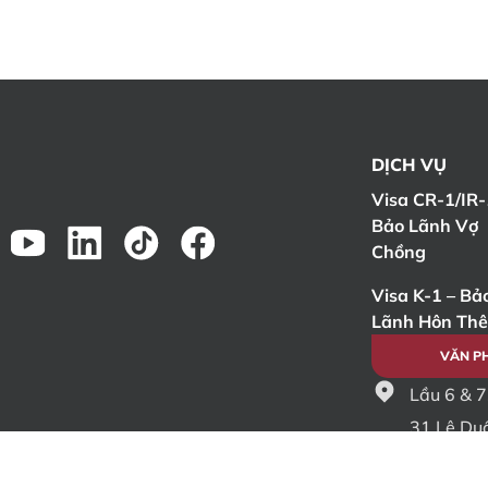
DỊCH VỤ
Visa CR-1/IR-
Bảo Lãnh Vợ
Chồng
Visa K-1 – Bả
Lãnh Hôn Thê
VĂN P
Lầu 6 & 7
31 Lê Duẩ
Hồ Chí Mi