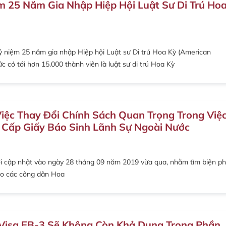
m 25 Năm Gia Nhập Hiệp Hội Luật Sư Di Trú Ho
kỷ niệm 25 năm gia nhập Hiệp hội Luật sư Di trú Hoa Kỳ (American
c có tới hơn 15.000 thành viên là luật sư di trú Hoa Kỳ
iệc Thay Đổi Chính Sách Quan Trọng Trong Việ
 Cấp Giấy Báo Sinh Lãnh Sự Ngoài Nước
ới cập nhật vào ngày 28 tháng 09 năm 2019 vừa qua, nhằm tìm biện p
 cho các công dân Hoa
 Visa EB-3 Sẽ Không Còn Khả Dụng Trong Phần