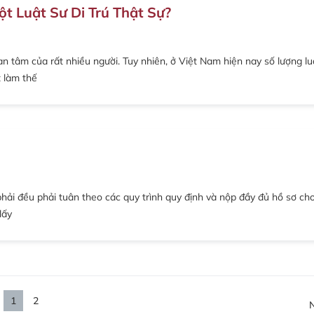
t Luật Sư Di Trú Thật Sự?
uan tâm của rất nhiều người. Tuy nhiên, ở Việt Nam hiện nay số lượng lu
t làm thế
 phải đều phải tuân theo các quy trình quy định và nộp đầy đủ hồ sơ ch
lấy
1
2