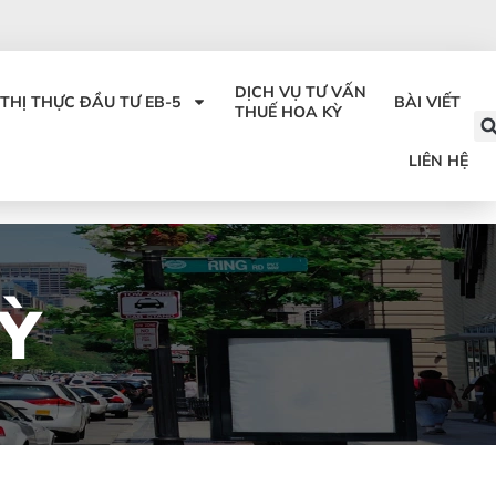
DỊCH VỤ TƯ VẤN
THỊ THỰC ĐẦU TƯ EB-5
BÀI VIẾT
THUẾ HOA KỲ
LIÊN HỆ
Ỳ