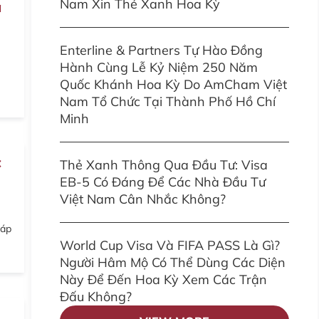
Nam Xin Thẻ Xanh Hoa Kỳ
a
Enterline & Partners Tự Hào Đồng
Hành Cùng Lễ Kỷ Niệm 250 Năm
Quốc Khánh Hoa Kỳ Do AmCham Việt
Nam Tổ Chức Tại Thành Phố Hồ Chí
Minh
c
Thẻ Xanh Thông Qua Đầu Tư: Visa
EB-5 Có Đáng Để Các Nhà Đầu Tư
Việt Nam Cân Nhắc Không?
háp
World Cup Visa Và FIFA PASS Là Gì?
Người Hâm Mộ Có Thể Dùng Các Diện
Này Để Đến Hoa Kỳ Xem Các Trận
Đấu Không?